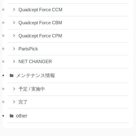
Quadcept Force CCM
Quadcept Force CBM
Quadcept Force CPM
PartsPick
NET CHANGER
メンテナンス情報
予定 / 実施中
完了
other