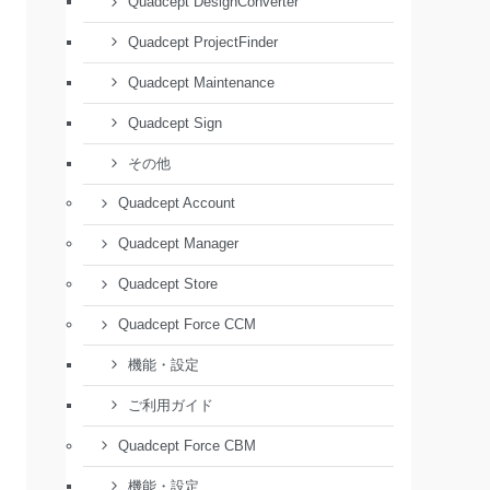
Quadcept DesignConverter
Quadcept ProjectFinder
Quadcept Maintenance
Quadcept Sign
その他
Quadcept Account
Quadcept Manager
Quadcept Store
Quadcept Force CCM
機能・設定
ご利用ガイド
Quadcept Force CBM
機能・設定