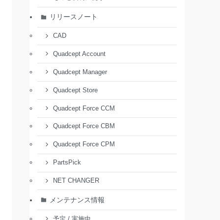
リリースノート
CAD
Quadcept Account
Quadcept Manager
Quadcept Store
Quadcept Force CCM
Quadcept Force CBM
Quadcept Force CPM
PartsPick
NET CHANGER
メンテナンス情報
予定 / 実施中