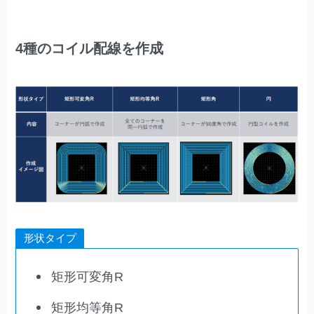
4種のコイル配線を作成
形状タイプ
矩形可変角R
矩形均等角R