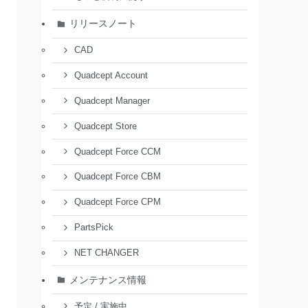
リリースノート
CAD
Quadcept Account
Quadcept Manager
Quadcept Store
Quadcept Force CCM
Quadcept Force CBM
Quadcept Force CPM
PartsPick
NET CHANGER
メンテナンス情報
予定 / 実施中