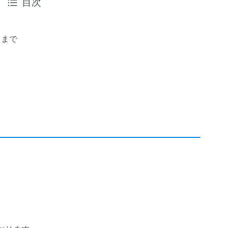
目次
）まで