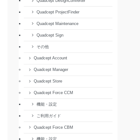
Quadcept DesignConverter
Quadcept ProjectFinder
Quadcept Maintenance
Quadcept Sign
その他
Quadcept Account
Quadcept Manager
Quadcept Store
Quadcept Force CCM
機能・設定
ご利用ガイド
Quadcept Force CBM
機能・設定