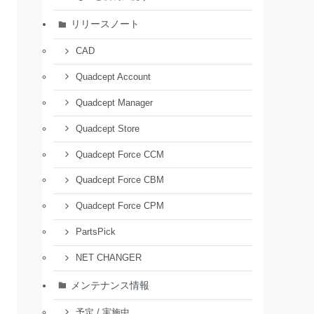
リリースノート
CAD
Quadcept Account
Quadcept Manager
Quadcept Store
Quadcept Force CCM
Quadcept Force CBM
Quadcept Force CPM
PartsPick
NET CHANGER
メンテナンス情報
予定 / 実施中