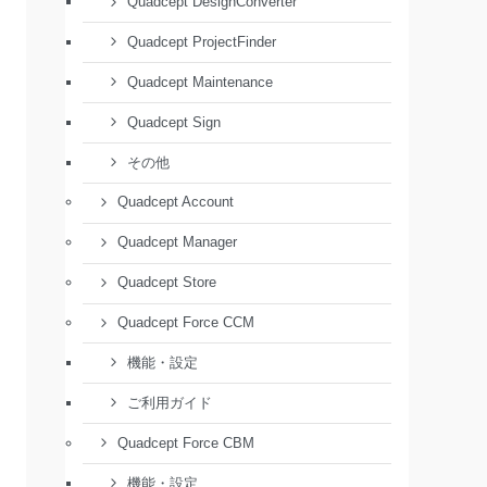
Quadcept DesignConverter
Quadcept ProjectFinder
Quadcept Maintenance
Quadcept Sign
その他
Quadcept Account
Quadcept Manager
Quadcept Store
Quadcept Force CCM
機能・設定
ご利用ガイド
Quadcept Force CBM
機能・設定