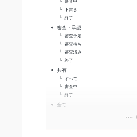
審査中
下書き
終了
審査・承認
審査予定
審査待ち
審査済み
終了
共有
すべて
審査中
終了
全て