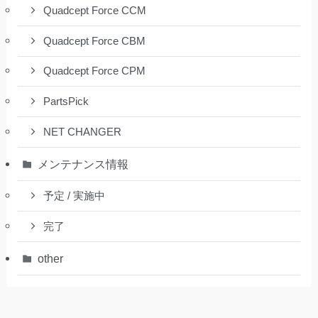
Quadcept Force CCM
Quadcept Force CBM
Quadcept Force CPM
PartsPick
NET CHANGER
メンテナンス情報
予定 / 実施中
完了
other